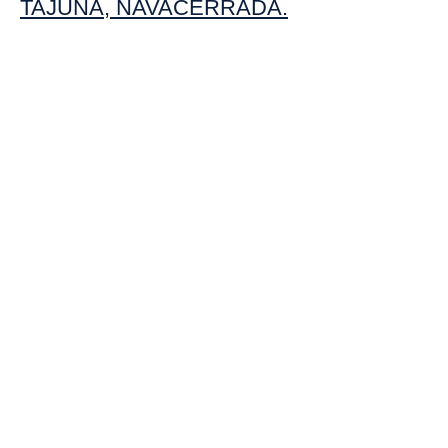
TAJUÑA
,
NAVACERRADA
.
NOTAS
FOTOS Y
IMPORTANTES
VIDEOS DE LAS
CHICAS
Las escorts en
Madrid han
elegido de
manera libre
ejercer su
actividad en
Cache MADRID,
contratando