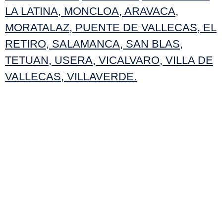
LA LATINA
,
MONCLOA
,
ARAVACA
,
MORATALAZ
,
PUENTE DE VALLECAS
,
EL
RETIRO
,
SALAMANCA
,
SAN BLAS
,
TETUAN
,
USERA
,
VICALVARO
,
VILLA DE
VALLECAS
,
VILLAVERDE
.
NOTAS IMPORTANTES
FOTOS Y VIDEOS DE LAS CHICAS
Las escorts en Madrid han elegido de
manera libre ejercer su actividad en
Cache MADRID, contratando nuestros
servicios de promoción para contactar a