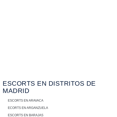
seguridad en
cada uno de los
servicios
ofrecidos por las
chicas.
FAQS
ESCORTS EN DISTRITOS DE
MADRID
ESCORTS EN ARAVACA
ECORTS EN ARGANZUELA
ESCORTS EN BARAJAS