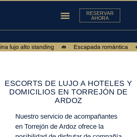
RESERVAR
AHORA
ESCORTS EN MADRID
lujo alto standing
Escapada romántica
ESCORTS DE LUJO A HOTELES Y
DOMICILIOS EN TORREJÓN DE
ARDOZ
Nuestro servicio de acompañantes
en
Torrejón de Ardoz
ofrece la
posibilidad de disfrutar de compañía