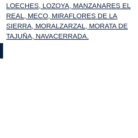
LOECHES
,
LOZOYA
,
MANZANARES EL
REAL
,
MECO
,
MIRAFLORES DE LA
SIERRA
,
MORALZARZAL
,
MORATA DE
TAJUÑA
,
NAVACERRADA
.
NOTAS IMPORTANTES
FOTOS Y VIDEOS DE LAS CHICAS
Las escorts en Madrid han elegido de
manera libre ejercer su actividad en
Cache MADRID, contratando nuestros
servicios de promoción para contactar a
sus clientes y realizar su trabajo. En